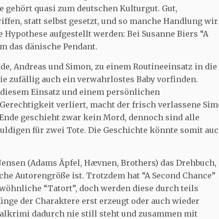
e gehört quasi zum deutschen Kulturgut. Gut,
fen, statt selbst gesetzt, und so manche Handlung wir
le Hypothese aufgestellt werden: Bei Susanne Biers “A
um das dänische Pendant.
de, Andreas und Simon, zu einem Routineeinsatz in die
e zufällig auch ein verwahrlostes Baby vorfinden.
 diesem Einsatz und einem persönlichen
Gerechtigkeit verliert, macht der frisch verlassene Si
Ende geschieht zwar kein Mord, dennoch sind alle
uldigen für zwei Tote. Die Geschichte könnte somit au
Jensen (Adams Äpfel, Hævnen, Brothers) das Drehbuch,
che Autorengröße ist. Trotzdem hat “A Second Chance”
wöhnliche “Tatort”, doch werden diese durch teils
ge der Charaktere erst erzeugt oder auch wieder
oralkrimi dadurch nie still steht und zusammen mit