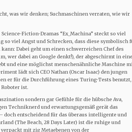
icht, was wir denken; Suchmaschinen verraten, wie wir
s Science-Fiction-Dramas “Ex_Machina” steckt so viel
ig so viel Angst und Schrecken, dass diese symbolisch f
 kann: Dabei geht um einen schwerreichen Chef des
, wer dabei an Google denkt!), der abgeschirmt in ei
ebt und eine möglichst menschenähnliche Maschine m
eriment lädt sich CEO Nathan (Oscar Isaac) den jungen
n er für die Durchführung eines Turing-Tests benutzt,
Roboter ist.
aszination sondern gar Gefühle für die hübsche Ava,
sigen Techniknerd und erwartungsgemäß gerät das
– doch entscheidend für das überaus intelligente und
rland (The Beach, 28 Days Later) ist die ruhige und
 verpackt mit zig Metaebenen von der