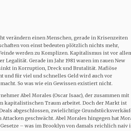
cht verändern einen Menschen, gerade in Krisenzeiten
schaften von einst bedeuten plötzlich nichts mehr,
Feinde werden zu Komplizen. Kapitalismus ist vor alle
er Legalität. Gerade im Jahr 1981 waren im rauen New
sinkt in Korruption, Dreck und Brutalität. Mafiöse
t und für viel und schnelles Geld wird auch vor
acht. So was wie ein Gewissen existiert nicht.
rnehmer Abel Morales (Oscar Isaac), der zusammen mit
m kapitalistischen Traum arbeitet. Doch der Markt ist
Deals abgeschlossen, zwielichtige Grundstücksverkäuf
n Attacken geschwächt. Abel Morales hingegen hat Mora
 Gesetze – was im Brooklyn von damals reichlich naiv i