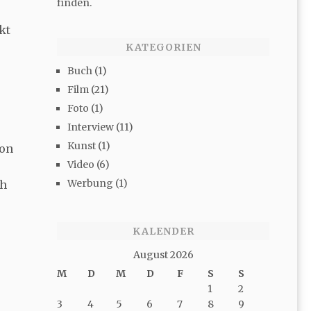
finden.
kt
KATEGORIEN
Buch
(1)
Film
(21)
Foto
(1)
Interview
(11)
Kunst
(1)
mon
Video
(6)
Werbung
(1)
ch
KALENDER
August 2026
M
D
M
D
F
S
S
1
2
3
4
5
6
7
8
9