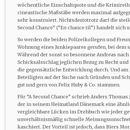
wöchentliche Einschaltquote und die Krimireih
cineastische Maßstäbe werden maximal aufgegrif
sehr konstruiert. Nichtsdestotrotz darf die stei
Second Chance” (“En chance til”) handelt sich 
So werden die beiden Polizeikollegen und Freun
Wohnung eines Junkiepaares gerufen, bei dem si
Während der sonst so besonnene Andreas nach
Schicksalsschlag jeglichen Bezug zu Recht und 
die gegensätzliche Entwicklung durch. Und am 
Beteiligten auf der Suche nach Gründen und Sch
gut und gern von Felix Huby & Co. stammen.
Für “A Second Chance” schrieb Anders Thomas 
der in seinem Heimatland Dänemark eine ähnli
vergleichbare Lücken im Drehbuch wie jeder ge
unverhältnismäßig schnelle Meinungsumschwün
kaschiert. Der Vorteil ist jedoch, dass Biers M