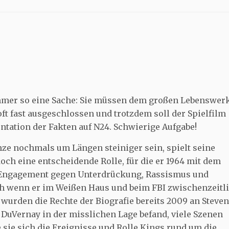
immer so eine Sache: Sie müssen dem großen Lebenswer
oft fast ausgeschlossen und trotzdem soll der Spielfilm
tation der Fakten auf N24. Schwierige Aufgabe!
anze nochmals um Längen steiniger sein, spielt seine
och eine entscheidende Rolle, für die er 1964 mit dem
n Engagement gegen Unterdrückung, Rassismus und
ch wenn er im Weißen Haus und beim FBI zwischenzeitl
wurden die Rechte der Biografie bereits 2009 an Steven
 DuVernay in der misslichen Lage befand, viele Szenen
 sie sich die Ereignisse und Rolle Kings rund um die