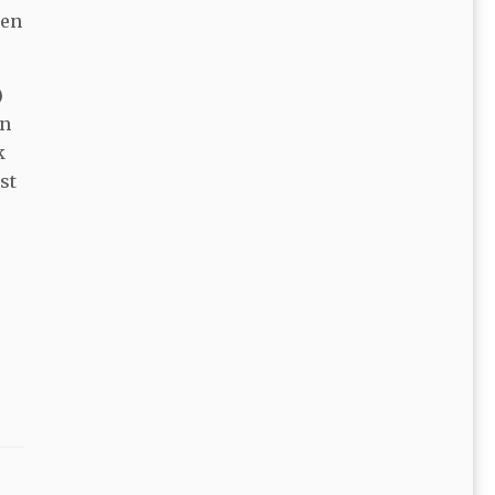
gen
)
en
k
st