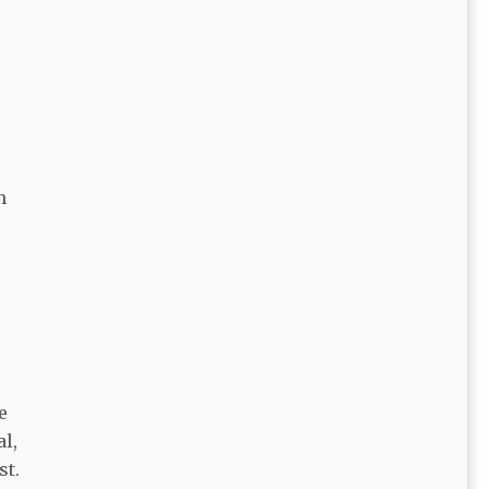
m
e
l,
st.