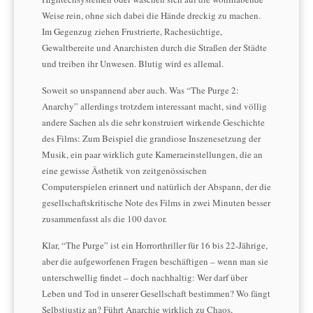
Weise rein, ohne sich dabei die Hände dreckig zu machen.
Im Gegenzug ziehen Frustrierte, Rachesüchtige,
Gewaltbereite und Anarchisten durch die Straßen der Städte
und treiben ihr Unwesen. Blutig wird es allemal.
Soweit so unspannend aber auch. Was “The Purge 2:
Anarchy” allerdings trotzdem interessant macht, sind völlig
andere Sachen als die sehr konstruiert wirkende Geschichte
des Films: Zum Beispiel die grandiose Inszenesetzung der
Musik, ein paar wirklich gute Kameraeinstellungen, die an
eine gewisse Ästhetik von zeitgenössischen
Computerspielen erinnert und natürlich der Abspann, der die
gesellschaftskritische Note des Films in zwei Minuten besser
zusammenfasst als die 100 davor.
Klar, “The Purge” ist ein Horrorthriller für 16 bis 22-Jährige,
aber die aufgeworfenen Fragen beschäftigen – wenn man sie
unterschwellig findet – doch nachhaltig: Wer darf über
Leben und Tod in unserer Gesellschaft bestimmen? Wo fängt
Selbstjustiz an? Führt Anarchie wirklich zu Chaos,