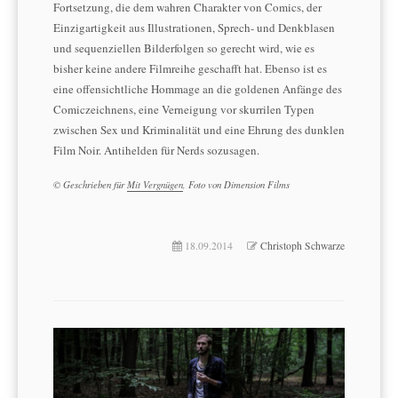
Fortsetzung, die dem wahren Charakter von Comics, der
Einzigartigkeit aus Illustrationen, Sprech- und Denkblasen
und sequenziellen Bilderfolgen so gerecht wird, wie es
bisher keine andere Filmreihe geschafft hat. Ebenso ist es
eine offensichtliche Hommage an die goldenen Anfänge des
Comiczeichnens, eine Verneigung vor skurrilen Typen
zwischen Sex und Kriminalität und eine Ehrung des dunklen
Film Noir. Antihelden für Nerds sozusagen.
© Geschrieben für
Mit Vergnügen
, Foto von Dimension Films
18.09.2014
Christoph Schwarze