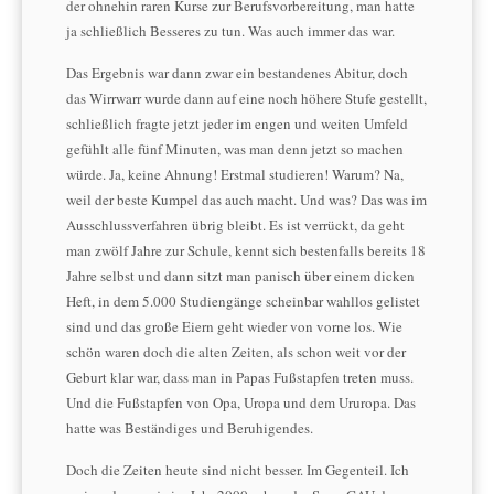
der ohnehin raren Kurse zur Berufsvorbereitung, man hatte
ja schließlich Besseres zu tun. Was auch immer das war.
Das Ergebnis war dann zwar ein bestandenes Abitur, doch
das Wirrwarr wurde dann auf eine noch höhere Stufe gestellt,
schließlich fragte jetzt jeder im engen und weiten Umfeld
gefühlt alle fünf Minuten, was man denn jetzt so machen
würde. Ja, keine Ahnung! Erstmal studieren! Warum? Na,
weil der beste Kumpel das auch macht. Und was? Das was im
Ausschlussverfahren übrig bleibt. Es ist verrückt, da geht
man zwölf Jahre zur Schule, kennt sich bestenfalls bereits 18
Jahre selbst und dann sitzt man panisch über einem dicken
Heft, in dem 5.000 Studiengänge scheinbar wahllos gelistet
sind und das große Eiern geht wieder von vorne los. Wie
schön waren doch die alten Zeiten, als schon weit vor der
Geburt klar war, dass man in Papas Fußstapfen treten muss.
Und die Fußstapfen von Opa, Uropa und dem Ururopa. Das
hatte was Beständiges und Beruhigendes.
Doch die Zeiten heute sind nicht besser. Im Gegenteil. Ich