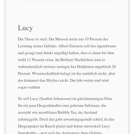
Lucy
Die These ist steil: Der Mensch nutzt nur 10 Prozent der
Leistung seines Gehirns. Albert Einstein soll das irgendwann
mal gesagt und direkt angefügt haben, dass es dann bei ihm
wohl 11 Prozent seien. Im Berliner Nachtleben sind es
wahrscheinlich weitaus weniger, bei Delphinen angeblich 20
Prozent. Wissenschaftlich belegt ist das natürlich nicht, aber
das kümmert den Mythos nicht. Der lebt weiter und wird
sogar verfilmt.
So soll Lucy (Scarlett Johansson) im gleichenamigen Film
für ein paar Drogenhändler eine geheime Substanz, die
aussieht wie neonblauer Bubble Tea, ins Ausland
schmuggeln. Doch das geht erwartungsgemäß schief, da das
Drogenpaket im Bauch platzt und fortan entwickelt Lucy
Superkräfte – weil sich die Auslastung ihres Gehirns