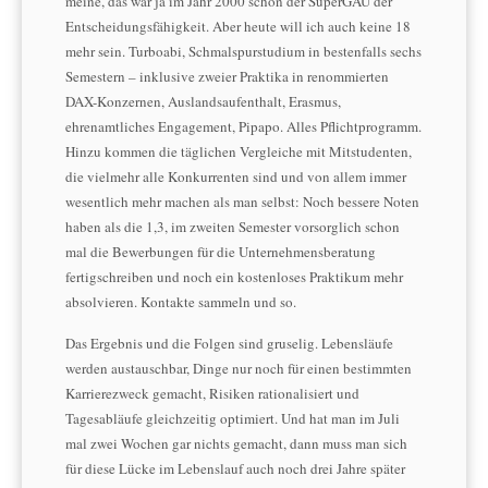
meine, das war ja im Jahr 2000 schon der SuperGAU der
Entscheidungsfähigkeit. Aber heute will ich auch keine 18
mehr sein. Turboabi, Schmalspurstudium in bestenfalls sechs
Semestern – inklusive zweier Praktika in renommierten
DAX-Konzernen, Auslandsaufenthalt, Erasmus,
ehrenamtliches Engagement, Pipapo. Alles Pflichtprogramm.
Hinzu kommen die täglichen Vergleiche mit Mitstudenten,
die vielmehr alle Konkurrenten sind und von allem immer
wesentlich mehr machen als man selbst: Noch bessere Noten
haben als die 1,3, im zweiten Semester vorsorglich schon
mal die Bewerbungen für die Unternehmensberatung
fertigschreiben und noch ein kostenloses Praktikum mehr
absolvieren. Kontakte sammeln und so.
Das Ergebnis und die Folgen sind gruselig. Lebensläufe
werden austauschbar, Dinge nur noch für einen bestimmten
Karrierezweck gemacht, Risiken rationalisiert und
Tagesabläufe gleichzeitig optimiert. Und hat man im Juli
mal zwei Wochen gar nichts gemacht, dann muss man sich
für diese Lücke im Lebenslauf auch noch drei Jahre später