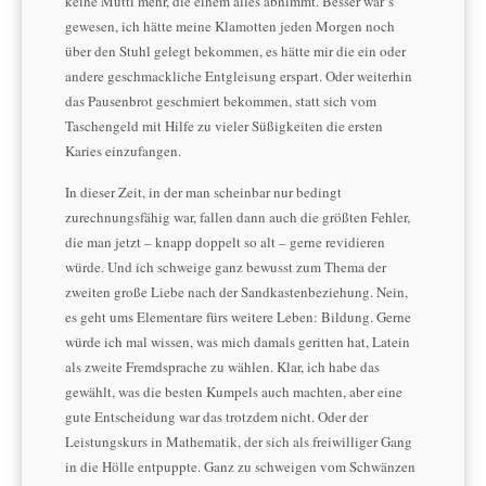
keine Mutti mehr, die einem alles abnimmt. Besser wär‘s
gewesen, ich hätte meine Klamotten jeden Morgen noch
über den Stuhl gelegt bekommen, es hätte mir die ein oder
andere geschmackliche Entgleisung erspart. Oder weiterhin
das Pausenbrot geschmiert bekommen, statt sich vom
Taschengeld mit Hilfe zu vieler Süßigkeiten die ersten
Karies einzufangen.
In dieser Zeit, in der man scheinbar nur bedingt
zurechnungsfähig war, fallen dann auch die größten Fehler,
die man jetzt – knapp doppelt so alt – gerne revidieren
würde. Und ich schweige ganz bewusst zum Thema der
zweiten große Liebe nach der Sandkastenbeziehung. Nein,
es geht ums Elementare fürs weitere Leben: Bildung. Gerne
würde ich mal wissen, was mich damals geritten hat, Latein
als zweite Fremdsprache zu wählen. Klar, ich habe das
gewählt, was die besten Kumpels auch machten, aber eine
gute Entscheidung war das trotzdem nicht. Oder der
Leistungskurs in Mathematik, der sich als freiwilliger Gang
in die Hölle entpuppte. Ganz zu schweigen vom Schwänzen