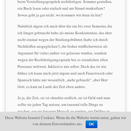
beim Vorstellungsgespräch rechtfertigen. Sommer genießen,
ein Buch lesen oder einfach mal am Strand rumkullern?
Sowas geht ja gar nicht, wo kommen wir denn da hin?
Natürlich ärgere ich mich über die ein bis zwei Semester, die
ich länger gebraucht habe als meine Konkurrenten, das aber
nicht einmal wegen der Studiengebühren (habe ich durch
Nichtkiffen ausgeglichen!), die bisher sträflicherweise als
Argument für vieles außen vor gelassen wurden, sondern
wegen der Rechtfertigungsspirale bei so ziemlichen allen
Personen weltweit. Inklusive mir selbst. Doch das ist wie
früher, ich kann mich jetzt ärgern und auch Französisch oder
Spanisch hätte mir wesentlich „mehr gebracht“, aber Herr
Gott, es kam im Laufe der Zeit eben anders.
Ja ja, die Zeit, sie ist ohnehin endlich, sie ist Geld und man
sollte sie jeden Tag nutzen, um tausend tolle Dinge zu
machen, um ein besserer Mensch zu werden, um Delfine zu
Diese Website benutzt Cookies. Wenn du die Website weiter nutzt, gehen wir
retten. Aber vor allem – und das ist der Punkt – sollte einen
von deinem Einverständnis aus.
die Zeit auch manchmal kreuzweise können! Wie gesagt, die
OK