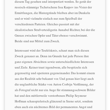
diesem Tag gesehen und interpretiert werden. So gerät der
russisch-stämmige Tschetschene Issa Karpov ins Visier der
Ermittlungen, die Hintergründe bleiben aber im Dunkeln
und er wird vielmehr einfach nur zum Spielball der
verschiedenen Parteien. Gleiches passiert mit der
idealistischen Strafverteidigerin Annabel Richter, bei der die
Grenze zwischen Opfer und Täter ebenso verschwimmt.
Beide sind nur Mittel zum Zweck.
Interessant wird der Teufelskreis, schaut man sich diesen
Zweck genauer an. Denn im Grunde hat jede Person ihre
ganz eigenen Absichten sowie unterschiedlichste Interessen
und Ziele. Keiner traut irgendwem, alle bespitzeln sich
gegenseitig und operieren gegeneinander. Das kommt einem
aus der Realität sehr bekannt vor. Und genau hier liegt auch
die unglaubliche Stärke von Anton Corbijn Verfilmung, der
als Fotograf nicht nur ein Auge für stimmungsschwere Bilder
hat und den mittlerweile verstorbenen Philip Seymour
Hoffman schauspielerisch glänzend in Szene setzt, sondern
eben auch ein nüchternes Bild der permanenten Angst und