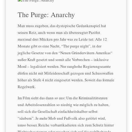
The Purge: Anarchy
Man muss zugeben, das dystopische Gedankenspiel hat
seinen Reiz, auch wenn man als überzeugter Pazifist
maximal drei Mücken pro Jahr was zu Leide tut: Alle 12
Monate gibt es eine Nacht, “The purge night”, in der
jegliche Gesetze von den “Neuen Gründervätern Amerikas“
außer Kraft gesetzt und somit alle Verbrechen – inklusive
Mord – legalisiert werden. Nur ranghohe Regierungseamte
dürfen nicht mit Mitleidenschaft gezogen und Schusswaffen
höher als Stufe 4 nicht eingesetzt werden. Soweit das formale
Regelwerk.
Im Film sieht das dann so aus: Um die Kriminalitätsraten
und Arbeitslosenzahlen so niedrig wie möglich zu halten,
soll sich die Gesellschaft ein­fach­heits­hal­ber selbst
“säubern”. Je mehr Mob und Fußvolk also getötet wird,
umso besser. Reiche verbarrikadieren sich zum Schutz hinter
Hightechsystemen oder waschen sich auf die wohlhabende