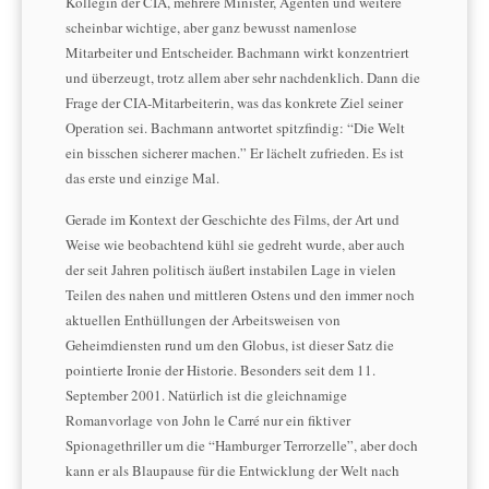
Kollegin der CIA, mehrere Minister, Agenten und weitere
scheinbar wichtige, aber ganz bewusst namenlose
Mitarbeiter und Entscheider. Bachmann wirkt konzentriert
und überzeugt, trotz allem aber sehr nachdenklich. Dann die
Frage der CIA-Mitarbeiterin, was das konkrete Ziel seiner
Operation sei. Bachmann antwortet spitzfindig: “Die Welt
ein bisschen sicherer machen.” Er lächelt zufrieden. Es ist
das erste und einzige Mal.
Gerade im Kontext der Geschichte des Films, der Art und
Weise wie beobachtend kühl sie gedreht wurde, aber auch
der seit Jahren politisch äußert instabilen Lage in vielen
Teilen des nahen und mittleren Ostens und den immer noch
aktuellen Enthüllungen der Arbeitsweisen von
Geheimdiensten rund um den Globus, ist dieser Satz die
pointierte Ironie der Historie. Besonders seit dem 11.
September 2001. Natürlich ist die gleichnamige
Romanvorlage von John le Carré nur ein fiktiver
Spionagethriller um die “Hamburger Terrorzelle”, aber doch
kann er als Blaupause für die Entwicklung der Welt nach