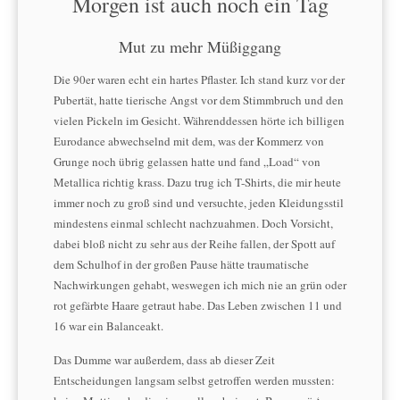
Morgen ist auch noch ein Tag
Mut zu mehr Müßiggang
Die 90er waren echt ein hartes Pflaster. Ich stand kurz vor der
Pubertät, hatte tierische Angst vor dem Stimmbruch und den
vielen Pickeln im Gesicht. Währenddessen hörte ich billigen
Eurodance abwechselnd mit dem, was der Kommerz von
Grunge noch übrig gelassen hatte und fand „Load“ von
Metallica richtig krass. Dazu trug ich T-Shirts, die mir heute
immer noch zu groß sind und versuchte, jeden Kleidungsstil
mindestens einmal schlecht nachzuahmen. Doch Vorsicht,
dabei bloß nicht zu sehr aus der Reihe fallen, der Spott auf
dem Schulhof in der großen Pause hätte traumatische
Nachwirkungen gehabt, weswegen ich mich nie an grün oder
rot gefärbte Haare getraut habe. Das Leben zwischen 11 und
16 war ein Balanceakt.
Das Dumme war außerdem, dass ab dieser Zeit
Entscheidungen langsam selbst getroffen werden mussten: