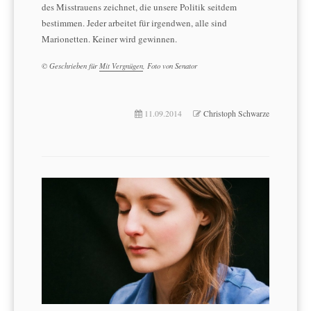
des Misstrauens zeichnet, die unsere Politik seitdem
bestimmen. Jeder arbeitet für irgendwen, alle sind
Marionetten. Keiner wird gewinnen.
© Geschrieben für
Mit Vergnügen
, Foto von Senator
11.09.2014
Christoph Schwarze