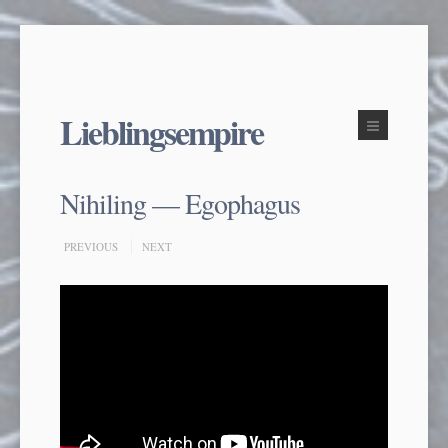
Lieblingsempire
Nihiling — Egophagus
PREVIOUS
NEXT