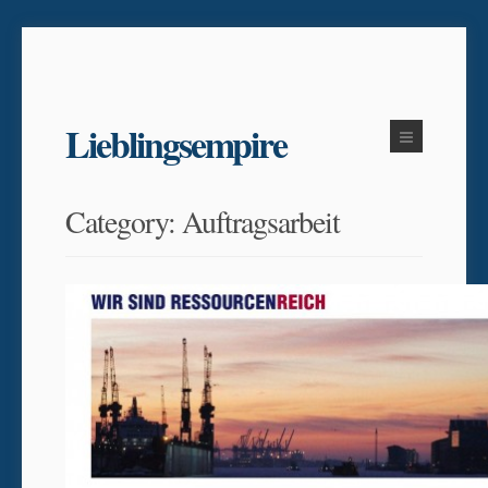
Lieblingsempire
Category: Auftragsarbeit
KONTAKT
FACEBOOK
NEWSLETTER
JOBS
IMPRESSUM
AGB
© 2026
LIEBLINGSEMPIRE