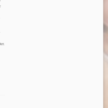
r
a
er.