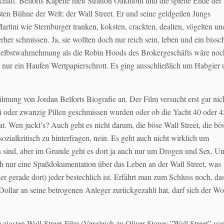
chäft. Belforts Kapelle hieß Stratton Oakmont und die spielte Ende der
ßten Bühne der Welt: der Wall Street. Er und seine geldgeilen Jungs
tini wie Sternburger tranken, koksten, crackten, dealten, vögelten un
her schmissen. Ja, sie wollten doch nur reich sein, leben und ein bissc
 Selbstwahrnehmung als die Robin Hoods des Brokergeschäfts wäre noc
 nur ein Haufen Wertpapierschrott. Es ging ausschließlich um Habgier
mung von Jordan Belforts Biografie an. Der Film versucht erst gar nic
drei oder zwanzig Pillen geschmissen wurden oder ob die Yacht 40 oder 4
t. Wen juckt’s? Auch geht es nicht darum, die böse Wall Street, die bö
zialkritisch zu hinterfragen, nein. Es geht auch nicht wirklich um
n sind, aber im Grunde geht es dort ja auch nur um Drogen und Sex. U
ch nur eine Spaßdokumentation über das Leben an der Wall Street, was
r gerade dort) jeder bestechlich ist. Erfährt man zum Schluss noch, da
ollar an seine betrogenen Anleger zurückgezahlt hat, darf sich der Wo
m zigsten Wall-Street-Film (Vergleich zu Oliver Stones ”Wall Street” vo