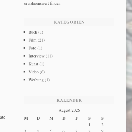
erwähnenswert finden.
KATEGORIEN
Buch
(1)
Film
(21)
Foto
(1)
Interview
(11)
Kunst
(1)
Video
(6)
Werbung
(1)
KALENDER
August 2026
ate
M
D
M
D
F
S
S
1
2
3
4
5
6
7
8
9