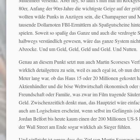
Mittelmeer versenkt. Aber hey, so läuft’s nun mal im Rockges
80er, Anfang der 90er-Jahre die wichtigste Geige auf der grö
wollten wilde Punks in Anzügen sein, die Champagner und Mar
tausende Dollarnoten FBI-Ermittlern als Spaßgutscheine hinter
spielen. Soweit so spaßig das Ganze und auch die verdrogte
halbwegs verständlich gewesen, wäre das ganze System nicht
Abzocke. Und um Geld, Geld, Geld und Geld. Und Nutten.
Genau an diesem Punkt setzt nun auch Martin Scorseses Verfil
wirklich detailgetreu zu sein, weil es auch egal ist, ob nun 
Meter lang war, ob das Haus 15 oder 20 Millionen gekostet ha
Aktienhändler und die böse Weltwirtschaft ökonomisch oder so
Freundschaft oder Familie, was zwar im Film tragende Säule
Geld. Zwischenzeitlich denkt man, das Hauptziel wäre einfa
auch am Logischsten erscheint, wenn selbst im Gefängnis (ode
Jordan Belfort bis heute kaum einen der 200 Millionen US-$ D
der Wall Street am Ende sogar wirklich als Sieger fühlen.
Und vielleicht ist genau dass das Ziel von Martin Scorsese: i