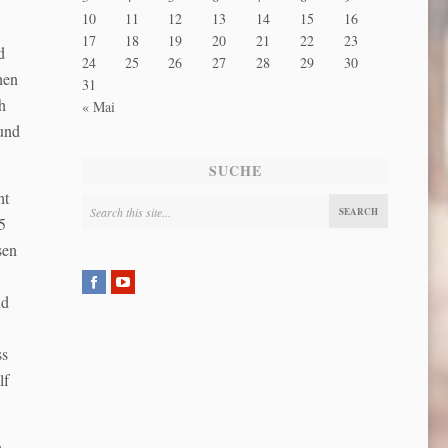
10
11
12
13
14
15
16
17
18
19
20
21
22
23
d
24
25
26
27
28
29
30
hen
31
h
« Mai
 und
SUCHE
ht
5
sen
nd
ss
lf
n