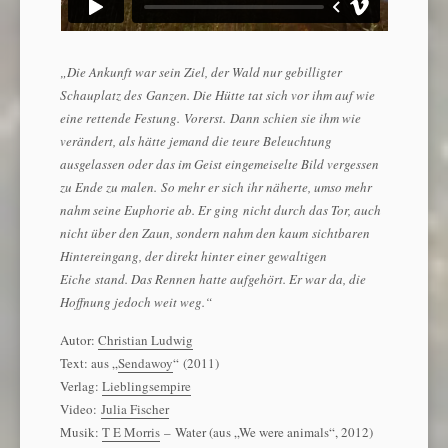
„Die Ankunft war sein Ziel, der Wald nur gebilligter
Schauplatz des Ganzen. Die Hütte tat sich vor ihm auf wie
eine rettende Festung. Vorerst. Dann schien sie ihm wie
verändert, als hätte jemand die teure Beleuchtung
ausgelassen oder das im Geist eingemeiselte Bild vergessen
zu Ende zu malen. So mehr er sich ihr näherte, umso mehr
nahm seine Euphorie ab. Er ging nicht durch das Tor, auch
nicht über den Zaun, sondern nahm den kaum sichtbaren
Hintereingang, der direkt hinter einer gewaltigen
Eiche stand. Das Rennen hatte aufgehört. Er war da, die
Hoffnung jedoch weit weg.“
Autor:
Christian Ludwig
Text: aus „
Sendawoy
“ (2011)
Verlag:
Lieblingsempire
Video:
Julia Fischer
Musik:
T E Morris
– Water (aus „We were animals“, 2012)